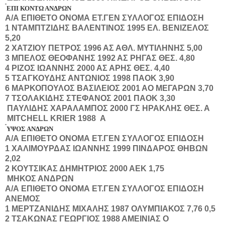
ΕΠΙ ΚΟΝΤΩ ΑΝΔΡΩΝ
Α/Α
ΕΠΙΘΕΤΟ
ΟΝΟΜΑ
ΕΤ.ΓΕΝ
ΣΥΛΛΟΓΟΣ
ΕΠΙΔΟΣΗ
1
ΝΤΑΜΠΤΖΙΔΗΣ
ΒΑΛΕΝΤΙΝΟΣ
1995
ΕΛ. ΒΕΝΙΖΕΛΟΣ
5,20
2
ΧΑΤΖΙΟΥ
ΠΕΤΡΟΣ
1996
ΑΣ ΑΘΛ. ΜΥΤΙΛΗΝΗΣ
5,00
3
ΜΠΕΛΟΣ
ΘΕΟΦΑΝΗΣ
1992
ΑΣ ΡΗΓΑΣ ΘΕΣ.
4,80
4
ΡΙΖΟΣ
ΙΩΑΝΝΗΣ
2000
ΑΣ ΑΡΗΣ ΘΕΣ.
4,40
5
ΤΣΑΓΚΟΥΔΗΣ
ΑΝΤΩΝΙΟΣ
1998
ΠΑΟΚ
3,90
6
ΜΑΡΚΟΠΟΥΛΟΣ
ΒΑΣΙΛΕΙΟΣ
2001
ΑΟ ΜΕΓΑΡΩΝ
3,70
7
ΤΣΟΛΑΚΙΔΗΣ
ΣΤΕΦΑΝΟΣ
2001
ΠΑΟΚ
3,30
ΠΑΥΛΙΔΗΣ
ΧΑΡΑΛΑΜΠΟΣ
2000
ΓΣ ΗΡΑΚΛΗΣ ΘΕΣ.
Α
MITCHELL
KRIER
1988
A
ΥΨΟΣ ΑΝΔΡΩΝ
Α/Α
ΕΠΙΘΕΤΟ
ΟΝΟΜΑ
ΕΤ.ΓΕΝ
ΣΥΛΛΟΓΟΣ
ΕΠΙΔΟΣΗ
1
ΧΑΛΙΜΟΥΡΔΑΣ
ΙΩΑΝΝΗΣ
1999
ΠΙΝΔΑΡΟΣ ΘΗΒΩΝ
2,02
2
ΚΟΥΤΣΙΚΑΣ
ΔΗΜΗΤΡΙΟΣ
2000
ΑΕΚ
1,75
ΜΗΚΟΣ ΑΝΔΡΩΝ
Α/Α
ΕΠΙΘΕΤΟ
ΟΝΟΜΑ
ΕΤ.ΓΕΝ
ΣΥΛΛΟΓΟΣ
ΕΠΙΔΟΣΗ
ΑΝΕΜΟΣ
1
ΜΕΡΤΖΑΝΙΔΗΣ
ΜΙΧΑΛΗΣ
1987
ΟΛΥΜΠΙΑΚΟΣ
7,76
0,5
2
ΤΣΑΚΩΝΑΣ
ΓΕΩΡΓΙΟΣ
1988
ΑΜΕΙΝΙΑΣ Ο