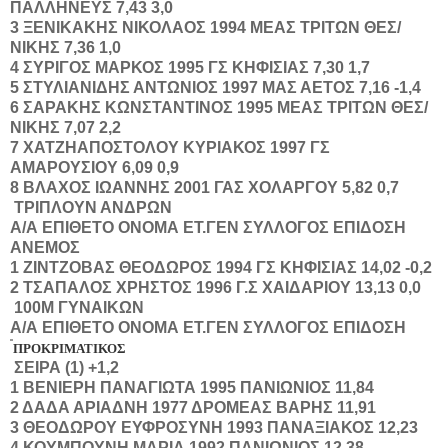
ΠΑΛΛΗΝΕΥΣ
7,43
3,0
3
ΞΕΝΙΚΑΚΗΣ
ΝΙΚΟΛΑΟΣ
1994
ΜΕΑΣ ΤΡΙΤΩΝ ΘΕΣ/
ΝΙΚΗΣ
7,36
1,0
4
ΣΥΡΙΓΟΣ
ΜΑΡΚΟΣ
1995
ΓΣ ΚΗΦΙΣΙΑΣ
7,30
1,7
5
ΣΤΥΛΙΑΝΙΔΗΣ
ΑΝΤΩΝΙΟΣ
1997
ΜΑΣ ΑΕΤΟΣ
7,16
-1,4
6
ΣΑΡΑΚΗΣ
ΚΩΝΣΤΑΝΤΙΝΟΣ
1995
ΜΕΑΣ ΤΡΙΤΩΝ ΘΕΣ/
ΝΙΚΗΣ
7,07
2,2
7
ΧΑΤΖΗΑΠΟΣΤΟΛΟΥ
ΚΥΡΙΑΚΟΣ
1997
ΓΣ
ΑΜΑΡΟΥΣΙΟΥ
6,09
0,9
8
ΒΛΑΧΟΣ
ΙΩΑΝΝΗΣ
2001
ΓΑΣ ΧΟΛΑΡΓΟΥ
5,82
0,7
ΤΡΙΠΛΟΥΝ ΑΝΔΡΩΝ
Α/Α
ΕΠΙΘΕΤΟ
ΟΝΟΜΑ
ΕΤ.ΓΕΝ
ΣΥΛΛΟΓΟΣ
ΕΠΙΔΟΣΗ
ΑΝΕΜΟΣ
1
ΖΙΝΤΖΟΒΑΣ
ΘΕΟΔΩΡΟΣ
1994
ΓΣ ΚΗΦΙΣΙΑΣ
14,02
-0,2
2
ΤΣΑΠΑΛΟΣ
ΧΡΗΣΤΟΣ
1996
Γ.Σ ΧΑΙΔΑΡΙΟΥ
13,13
0,0
100Μ ΓΥΝΑΙΚΩΝ
Α/Α
ΕΠΙΘΕΤΟ
ΟΝΟΜΑ
ΕΤ.ΓΕΝ
ΣΥΛΛΟΓΟΣ
ΕΠΙΔΟΣΗ
ΠΡΟΚΡΙΜΑΤΙΚΟΣ
ΣΕΙΡΑ (1) +1,2
1
ΒΕΝΙΕΡΗ
ΠΑΝΑΓΙΩΤΑ
1995
ΠΑΝΙΩΝΙΟΣ
11,84
2
ΔΑΔΑ
ΑΡΙΑΔΝΗ
1977
ΔΡΟΜΕΑΣ ΒΑΡΗΣ
11,91
3
ΘΕΟΔΩΡΟΥ
ΕΥΦΡΟΣΥΝΗ
1993
ΠΑΝΑΞΙΑΚΟΣ
12,23
4
ΚΟΥΜΠΟΥΝΗ
ΜΑΡΙΑ
1992
ΠΑΝΙΩΝΙΟΣ
12,38