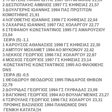
2
ΔΕΣΠΟΤΑΚΗΣ
ΑΙΜΙΛΙΟΣ
1997
ΓΣ ΚΗΦΙΣΙΑΣ
21,57
3
ΔΟΥΛΓΕΡΗΣ
ΙΩΑΝΝΗΣ
1994
ΠΑΣ ΠΡΩΤ/ΤΩΝ
ΚΟΜΟΤΗΝΗΣ
21,91
4
ΛΟΓΟΘΕΤΗΣ
ΙΩΑΝΝΗΣ
1996
ΓΣ ΚΗΦΙΣΙΑΣ
22,04
5
ΖΑΧΑΡΙΑΣ
ΙΩΑΝΝΗΣ
1997
ΓΑΣ ΧΟΛΑΡΓΟΥ
22,77
6
ΣΤΕΦΑΝΟΥ
ΚΩΝΣΤΑΝΤΙΝΟΣ
1995
ΓΣ ΑΜΑΡΟΥΣΙΟΥ
23,04
ΣΕΙΡΑ (5) -1,1
1
ΚΑΡΟΥΣΟΣ
ΑΘΑΝΑΣΙΟΣ
1998
ΓΣ ΚΗΦΙΣΙΑΣ
22,30
2
ΑΜΠΤΟΥ
ΜΩΧΑΜΕΤ
1994
ΑΟ ΜΥΚΟΝΟΥ
22,42
3
ΛΕΚΚΟΣ
ΓΕΩΡΓΙΟΣ
1996
ΓΑΣ ΧΟΛΑΡΓΟΥ
22,87
4
ΜΟΣΧΟΣ
ΓΕΩΡΓΙΟΣ
1997
ΓΣ ΚΗΦΙΣΙΑΣ
23,14
ΚΩΝΣΤΑΝΤΗΣ
ΚΩΝΣΤΑΝΤΙΝΟΣ
1995
ΑΟ ΦΙΛΟΘΕΗΣ
DNS
ΣΕΙΡΑ (6) -0,5
1
ΘΕΟΔΩΡΟΥ
ΘEΟΔΩΡOΣ
1995
ΠΙΝΔΑΡΟΣ ΘΗΒΩΝ
22,79
2
ΔΟΥΡΙΔΑΣ
ΓΕΩΡΓΙΟΣ
1994
ΓΣ ΓΛΥΦΑΔΑΣ
23,09
3
ΒΑΓΙΟΝΗΣ
ΓΕΩΡΓΙΟΣ
1994
ΑΟ ΒΟΥΛΙΑΓΜΕΝΗΣ
23,27
4
ΤΣΙΡΟΥΛΗΣ
ΓΕΩΡΓΙΟΣ
1996
ΓΑΣ ΧΟΛΑΡΓΟΥ
23,31
ΠΡΟΦΗΣ
ΒΑΣΙΛΕΙΟΣ
1994
ΠΑΝΙΩΝΙΟΣ
DNS
ΓΕΝΙΚΗ ΚΑΤΑΤΑΞΗ