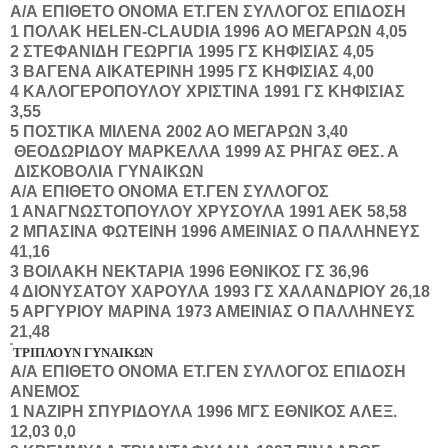
Α/Α
ΕΠΙΘΕΤΟ
ΟΝΟΜΑ
ΕΤ.ΓΕΝ
ΣΥΛΛΟΓΟΣ
ΕΠΙΔΟΣΗ
1
ΠΟΛΑΚ
HELEN-CLAUDIA
1996
ΑΟ ΜΕΓΑΡΩΝ
4,05
2
ΣΤΕΦΑΝΙΔΗ
ΓΕΩΡΓΙΑ
1995
ΓΣ ΚΗΦΙΣΙΑΣ
4,05
3
ΒΑΓΕΝΑ
ΑΙΚΑΤΕΡΙΝΗ
1995
ΓΣ ΚΗΦΙΣΙΑΣ
4,00
4
ΚΑΛΟΓΕΡΟΠΟΥΛΟΥ
ΧΡΙΣΤΙΝΑ
1991
ΓΣ ΚΗΦΙΣΙΑΣ
3,55
5
ΠΟΣΤΙΚΑ
ΜΙΛΕΝΑ
2002
ΑΟ ΜΕΓΑΡΩΝ
3,40
ΘΕΟΔΩΡΙΔΟΥ
ΜΑΡΚΕΛΛΑ
1999
ΑΣ ΡΗΓΑΣ ΘΕΣ.
Α
ΔΙΣΚΟΒΟΛΙΑ ΓΥΝΑΙΚΩΝ
Α/Α
ΕΠΙΘΕΤΟ
ΟΝΟΜΑ
ΕΤ.ΓΕΝ
ΣΥΛΛΟΓΟΣ
1
ΑΝΑΓΝΩΣΤΟΠΟΥΛΟΥ
ΧΡΥΣΟΥΛΑ
1991
ΑΕΚ
58,58
2
ΜΠΑΣΙΝΑ
ΦΩΤΕΙΝΗ
1996
ΑΜΕΙΝΙΑΣ Ο ΠΑΛΛΗΝΕΥΣ
41,16
3
ΒΟΙΛΑΚΗ
ΝΕΚΤΑΡΙΑ
1996
ΕΘΝΙΚΟΣ ΓΣ
36,96
4
ΔΙΟΝΥΣΑΤΟΥ
ΧΑΡΟΥΛΑ
1993
ΓΣ ΧΑΛΑΝΔΡΙΟΥ
26,18
5
ΑΡΓΥΡΙΟΥ
ΜΑΡΙΝΑ
1973
ΑΜΕΙΝΙΑΣ Ο ΠΑΛΛΗΝΕΥΣ
21,48
ΤΡΙΠΛΟΥΝ ΓΥΝΑΙΚΩΝ
Α/Α
ΕΠΙΘΕΤΟ
ΟΝΟΜΑ
ΕΤ.ΓΕΝ
ΣΥΛΛΟΓΟΣ
ΕΠΙΔΟΣΗ
ΑΝΕΜΟΣ
1
ΝΑΖΙΡΗ
ΣΠΥΡΙΔΟΥΛΑ
1996
ΜΓΣ ΕΘΝΙΚΟΣ ΑΛΕΞ.
12,03
0,0