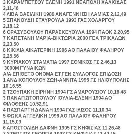
3
ΚΑΡΑΜΠΕΤΣΟΥ
ΕΛΕΝΗ
1991
ΝΕΑΠΟΛΗ ΧΑΛΚΙΔΑΣ
2,11,46
4
ΛΙΒΑ
ΒΑΣΙΛΙΚΗ
1989
ΑΝΑΓΕΝΝΗΣΗ ΛΑΜΙΑΣ
2,12,49
5
ΣΠΑΝΟΥΔΗ
ΣΤΑΥΡΟΥΛΑ
1993
ΓΑΣ ΧΟΛΑΡΓΟΥ
2,18,12
6
ΘΡΑΣΥΒΟΥΛΟΥ
ΠΑΡΑΣΚΕΥΟΥΛΑ
1994
ΠΑΟΚ
2,20,95
7
ΚΑΠΕΤΑΝΗ
ΜΑΡΙΑ-ΒΙΚΤΩΡΙΑ
2000
ΓΕΑ ΤΡΙΚΑΛΩΝ
2,23,50
8
ΚΙΚΙΛΙΑ
ΑΙΚΑΤΕΡΙΝΗ
1996
ΑΟ ΠΑΛΑΙΟΥ ΦΑΛΗΡΟΥ
2,25,56
9
ΚΥΡΙΑΚΟΥ
ΣΤΑΜΑΤΙΑ
1997
ΕΘΝΙΚΟΣ ΓΣ
2,46,13
3000Μ ΓΥΝΑΙΚΩΝ
Α/Α
ΕΠΙΘΕΤΟ
ΟΝΟΜΑ
ΕΤ.ΓΕΝ
ΣΥΛΛΟΓΟΣ
ΕΠΙΔΟΣΗ
1
ΑΝΔΙΚΟΠΟΥΛΟΥ
ΖΩΗ-ΑΝΝΙΤΑ
1996
ΓΣ ΗΛΙΟΥΠΟΛΗΣ
10,16,55
2
ΤΣΟΥΠΑΚΗ
ΕΙΡΗΝΗ
1994
ΓΣ ΑΜΑΡΟΥΣΙΟΥ
10,18,48
3
ΠΑΝΑΓΙΩΤΟΠΟΥΛΟΥ
ΙΟΥΛΙΑ-ΕΛΕΝΗ
1994
ΑΟ
ΦΙΛΟΘΕΗΣ
10,52,91
4
ΠΑΣΠΑΡΤΗ
ΔΑΝΑΗ
1994
ΓΑΣ ΙΛΙΣΟΣ
11,10,34
5
ΦΩΚΑ
ΑΓΓΕΛΙΚΗ
1996
ΑΟ ΠΑΛΑΙΟΥ ΦΑΛΗΡΟΥ
11,15,09
6
ΑΠΟΣΤΟΛΙΔΗ
ΔΑΦΝΗ
1995
ΓΣ ΚΗΦΙΣΙΑΣ
11,26,48
7
ΣΤΕΡΓΙΟΥ
ΓΕΩΡΓΙΑ
1998
ΓΣ ΚΗΦΙΣΙΑΣ
11,49,15