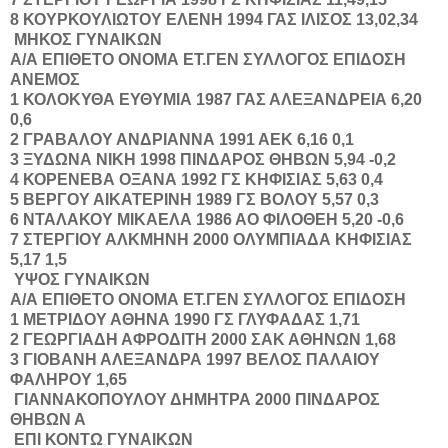
8
ΚΟΥΡΚΟΥΛΙΩΤΟΥ
ΕΛΕΝΗ
1994
ΓΑΣ ΙΛΙΣΟΣ
13,02,34
ΜΗΚΟΣ ΓΥΝΑΙΚΩΝ
Α/Α
ΕΠΙΘΕΤΟ
ΟΝΟΜΑ
ΕΤ.ΓΕΝ
ΣΥΛΛΟΓΟΣ
ΕΠΙΔΟΣΗ
ΑΝΕΜΟΣ
1
ΚΟΛΟΚΥΘΑ
ΕΥΘΥΜΙΑ
1987
ΓΑΣ ΑΛΕΞΑΝΔΡΕΙΑ
6,20
0,6
2
ΓΡΑΒΑΛΟΥ
ΑΝΔΡΙΑΝΝΑ
1991
ΑΕΚ
6,16
0,1
3
ΞΥΔΩΝΑ
ΝΙΚΗ
1998
ΠΙΝΔΑΡΟΣ ΘΗΒΩΝ
5,94
-0,2
4
ΚΟΡΕΝΕΒΑ
ΟΞΑΝΑ
1992
ΓΣ ΚΗΦΙΣΙΑΣ
5,63
0,4
5
ΒΕΡΓΟΥ
ΑΙΚΑΤΕΡΙΝΗ
1989
ΓΣ ΒΟΛΟΥ
5,57
0,3
6
ΝΤΑΛΑΚΟΥ
ΜΙΚΑΕΛΑ
1986
ΑΟ ΦΙΛΟΘΕΗ
5,20
-0,6
7
ΣΤΕΡΓΙΟΥ
ΑΛΚΜΗΝΗ
2000
ΟΛΥΜΠΙΑΔΑ ΚΗΦΙΣΙΑΣ
5,17
1,5
ΥΨΟΣ ΓΥΝΑΙΚΩΝ
Α/Α
ΕΠΙΘΕΤΟ
ΟΝΟΜΑ
ΕΤ.ΓΕΝ
ΣΥΛΛΟΓΟΣ
ΕΠΙΔΟΣΗ
1
ΜΕΤΡΙΔΟΥ
ΑΘΗΝΑ
1990
ΓΣ ΓΛΥΦΑΔΑΣ
1,71
2
ΓΕΩΡΓΙΑΔΗ
ΑΦΡΟΔΙΤΗ
2000
ΣΑΚ ΑΘΗΝΩΝ
1,68
3
ΓΙΟΒΑΝΗ
ΑΛΕΞΑΝΔΡΑ
1997
ΒΕΛΟΣ ΠΑΛΑΙΟΥ
ΦΑΛΗΡΟΥ
1,65
ΓΙΑΝΝΑΚΟΠΟΥΛΟΥ
ΔΗΜΗΤΡΑ
2000
ΠΙΝΔΑΡΟΣ
ΘΗΒΩΝ
Α
ΕΠΙ ΚΟΝΤΩ ΓΥΝΑΙΚΩΝ