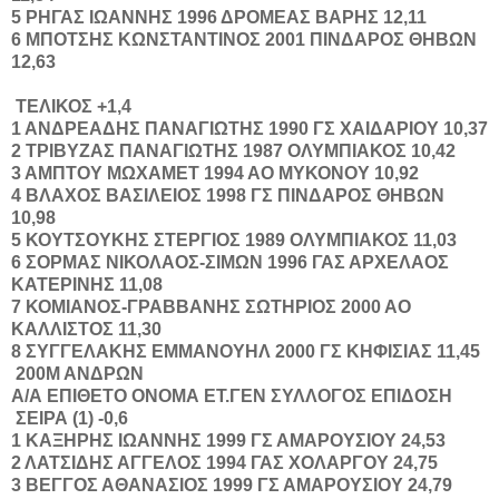
5
ΡΗΓΑΣ
ΙΩΑΝΝΗΣ
1996
ΔΡΟΜΕΑΣ ΒΑΡΗΣ
12,11
6
ΜΠΟΤΣΗΣ
ΚΩΝΣΤΑΝΤΙΝΟΣ
2001
ΠΙΝΔΑΡΟΣ ΘΗΒΩΝ
12,63
ΤΕΛΙΚΟΣ +1,4
1
ΑΝΔΡΕΑΔΗΣ
ΠΑΝΑΓΙΩΤΗΣ
1990
ΓΣ ΧΑΙΔΑΡΙΟΥ
10,37
2
ΤΡΙΒΥΖΑΣ
ΠΑΝΑΓΙΩΤΗΣ
1987
ΟΛΥΜΠΙΑΚΟΣ
10,42
3
ΑΜΠΤΟΥ
ΜΩΧΑΜΕΤ
1994
ΑΟ ΜΥΚΟΝΟΥ
10,92
4
ΒΛΑΧΟΣ
ΒΑΣΙΛΕΙΟΣ
1998
ΓΣ ΠΙΝΔΑΡΟΣ ΘΗΒΩΝ
10,98
5
ΚΟΥΤΣΟΥΚΗΣ
ΣΤΕΡΓΙΟΣ
1989
ΟΛΥΜΠΙΑΚΟΣ
11,03
6
ΣΟΡΜΑΣ
ΝΙΚΟΛΑΟΣ-ΣΙΜΩΝ
1996
ΓΑΣ ΑΡΧΕΛΑΟΣ
ΚΑΤΕΡΙΝΗΣ
11,08
7
ΚΟΜΙΑΝΟΣ-ΓΡΑΒΒΑΝΗΣ
ΣΩΤΗΡΙΟΣ
2000
ΑΟ
ΚΑΛΛΙΣΤΟΣ
11,30
8
ΣΥΓΓΕΛΑΚΗΣ
ΕΜΜΑΝΟΥΗΛ
2000
ΓΣ ΚΗΦΙΣΙΑΣ
11,45
200Μ ΑΝΔΡΩΝ
Α/Α
ΕΠΙΘΕΤΟ
ΟΝΟΜΑ
ΕΤ.ΓΕΝ
ΣΥΛΛΟΓΟΣ
ΕΠΙΔΟΣΗ
ΣΕΙΡΑ (1) -0,6
1
ΚΑΞΗΡΗΣ
ΙΩΑΝΝΗΣ
1999
ΓΣ ΑΜΑΡΟΥΣΙΟΥ
24,53
2
ΛΑΤΣΙΔΗΣ
ΑΓΓΕΛΟΣ
1994
ΓΑΣ ΧΟΛΑΡΓΟΥ
24,75
3
ΒΕΓΓΟΣ
ΑΘΑΝΑΣΙΟΣ
1999
ΓΣ ΑΜΑΡΟΥΣΙΟΥ
24,79