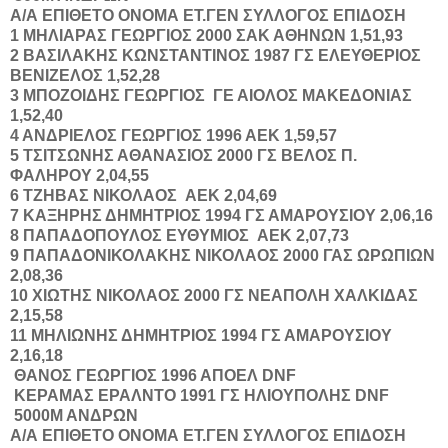
Α/Α
ΕΠΙΘΕΤΟ
ΟΝΟΜΑ
ΕΤ.ΓΕΝ
ΣΥΛΛΟΓΟΣ
ΕΠΙΔΟΣΗ
1
ΜΗΛΙΑΡΑΣ
ΓΕΩΡΓΙΟΣ
2000
ΣΑΚ ΑΘΗΝΩΝ
1,51,93
2
ΒΑΣΙΛΑΚΗΣ
ΚΩΝΣΤΑΝΤΙΝΟΣ
1987
ΓΣ ΕΛΕΥΘΕΡΙΟΣ
ΒΕΝΙΖΕΛΟΣ
1,52,28
3
ΜΠΟΖΟΙΔΗΣ
ΓΕΩΡΓΙΟΣ
ΓΕ ΑΙΟΛΟΣ ΜΑΚΕΔΟΝΙΑΣ
1,52,40
4
ΑΝΔΡΙΕΛΟΣ
ΓΕΩΡΓΙΟΣ
1996
ΑΕΚ
1,59,57
5
ΤΣΙΤΣΩΝΗΣ
ΑΘΑΝΑΣΙΟΣ
2000
ΓΣ ΒΕΛΟΣ Π.
ΦΑΛΗΡΟΥ
2,04,55
6
ΤΖΗΒΑΣ
ΝΙΚΟΛΑΟΣ
ΑΕΚ
2,04,69
7
ΚΑΞΗΡΗΣ
ΔΗΜΗΤΡΙΟΣ
1994
ΓΣ ΑΜΑΡΟΥΣΙΟΥ
2,06,16
8
ΠΑΠΑΔΟΠΟΥΛΟΣ
ΕΥΘΥΜΙΟΣ
ΑΕΚ
2,07,73
9
ΠΑΠΑΔΟΝΙΚΟΛΑΚΗΣ
ΝΙΚΟΛΑΟΣ
2000
ΓΑΣ ΩΡΩΠΙΩΝ
2,08,36
10
ΧΙΩΤΗΣ
ΝΙΚΟΛΑΟΣ
2000
ΓΣ ΝΕΑΠΟΛΗ ΧΑΛΚΙΔΑΣ
2,15,58
11
ΜΗΛΙΩΝΗΣ
ΔΗΜΗΤΡΙΟΣ
1994
ΓΣ ΑΜΑΡΟΥΣΙΟΥ
2,16,18
ΘΑΝΟΣ
ΓΕΩΡΓΙΟΣ
1996
ΑΠΟΕΛ
DNF
ΚΕΡΑΜΑΣ
ΕΡΑΛΝΤΟ
1991
ΓΣ ΗΛΙΟΥΠΟΛΗΣ
DNF
5000Μ ΑΝΔΡΩΝ
Α/Α
ΕΠΙΘΕΤΟ
ΟΝΟΜΑ
ΕΤ.ΓΕΝ
ΣΥΛΛΟΓΟΣ
ΕΠΙΔΟΣΗ