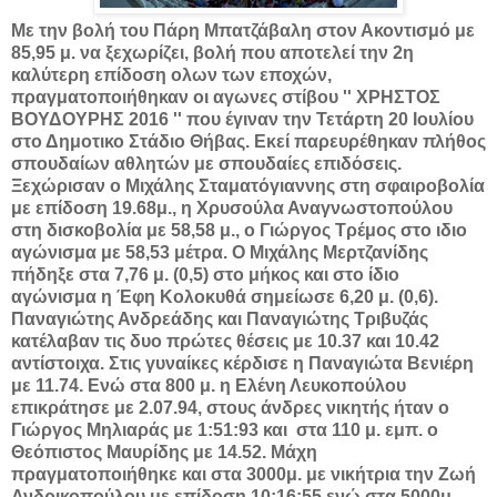
Με την βολή του Πάρη Μπατζάβαλη στον Ακοντισμό με
85,95 μ.
να ξεχωρίζει, βολή που αποτελεί την 2η
καλύτερη επίδοση ολων των εποχών,
πραγματοποιήθηκαν οι αγωνες στίβου '' ΧΡΗΣΤΟΣ
ΒΟΥΔΟΥΡΗΣ 2016 '' που έγιναν την Τετάρτη 20 Ιουλίου
στο Δημοτικο Στάδιο Θήβας. Εκεί παρευρέθηκαν πλήθος
σπουδαίων αθλητών με σπουδαίες επιδόσεις.
Ξεχώρισαν ο Μιχάλης Σταματόγιαννης στη σφαιροβολία
με επίδοση 19.68μ., η Χρυσούλα Αναγνωστοπούλου
στη δισκοβολία με
58,58 μ.
, ο Γιώργος Τρέμος στο ιδιο
αγώνισμα με
58,53 μέτρα
. Ο Μιχάλης Μερτζανίδης
πήδηξε στα
7,76 μ.
(0,5) στο μήκος και στο ίδιο
αγώνισμα η Έφη Κολοκυθά σημείωσε
6,20 μ.
(0,6).
Παναγιώτης Ανδρεάδης και Παναγιώτης Τριβυζάς
κατέλαβαν τις δυο πρώτες θέσεις με 10.37 και 10.42
αντίστοιχα. Στις γυναίκες κέρδισε η Παναγιώτα Βενιέρη
με 11.74. Ενώ στα
800 μ.
η Ελένη Λευκοπούλου
επικράτησε με 2.07.94, στους άνδρες νικητής ήταν ο
Γιώργος Μηλιαράς με 1:51:93 και στα
110 μ.
εμπ. ο
Θεόπιστος Μαυρίδης με 14.52. Μάχη
πραγματοποιήθηκε και στα 3000μ. με νικήτρια την Ζωή
Ανδρικοπούλου με επίδοση 10:16:55 ενώ στα 5000μ.