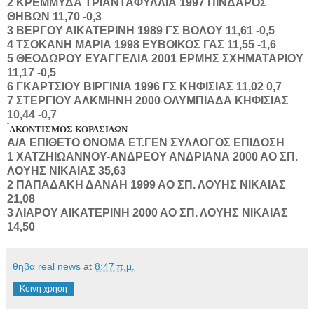
2
ΚΡΕΜΜΥΔΑ
ΤΡΙΑΝΤΑΦΥΛΛΙΑ
1997
ΠΙΝΔΑΡΟΣ
ΘΗΒΩΝ
11,70
-0,3
3
ΒΕΡΓΟΥ
ΑΙΚΑΤΕΡΙΝΗ
1989
ΓΣ ΒΟΛΟΥ
11,61
-0,5
4
ΤΣΟΚΑΝΗ
ΜΑΡΙΑ
1998
ΕΥΒΟΙΚΟΣ ΓΑΣ
11,55
-1,6
5
ΘΕΟΔΩΡΟΥ
ΕΥΑΓΓΕΛΙΑ
2001
ΕΡΜΗΣ ΣΧΗΜΑΤΑΡΙΟΥ
11,17
-0,5
6
ΓΚΑΡΤΣΙΟΥ
ΒΙΡΓΙΝΙΑ
1996
ΓΣ ΚΗΦΙΣΙΑΣ
11,02
0,7
7
ΣΤΕΡΓΙΟΥ
ΑΛΚΜΗΝΗ
2000
ΟΛΥΜΠΙΑΔΑ ΚΗΦΙΣΙΑΣ
10,44
-0,7
ΑΚΟΝΤΙΣΜΟΣ ΚΟΡΑΣΙΔΩΝ
Α/Α
ΕΠΙΘΕΤΟ
ΟΝΟΜΑ
ΕΤ.ΓΕΝ
ΣΥΛΛΟΓΟΣ
ΕΠΙΔΟΣΗ
1
ΧΑΤΖΗΙΩΑΝΝΟΥ-ΑΝΔΡΕΟΥ
ΑΝΔΡΙΑΝΑ
2000
ΑΟ ΣΠ.
ΛΟΥΗΣ ΝΙΚΑΙΑΣ
35,63
2
ΠΑΠΑΔΑΚΗ
ΔΑΝΑΗ
1999
ΑΟ ΣΠ. ΛΟΥΗΣ ΝΙΚΑΙΑΣ
21,08
3
ΛΙΑΡΟΥ
ΑΙΚΑΤΕΡΙΝΗ
2000
ΑΟ ΣΠ. ΛΟΥΗΣ ΝΙΚΑΙΑΣ
14,50
θηβα real news
at
8:47 π.μ.
Κοινή χρήση