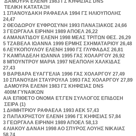
ΔΑΜΟΥΡΑ
ΕΛΕΝΗ
1983
ΓΣ ΚΗΦΙΣΙΑΣ
DNS
ΤΕΛΙΚΗ ΚΑΤΑΤΑΞΗ
1
ΣΠΑΝΟΥΔΑΚΗ
ΡΑΦΑΕΛΑ
1994
ΓΣ ΗΛΙΟΥΠΟΛΗΣ
24,47
2
ΘΕΟΔΩΡΟΥ
ΕΥΦΡΟΣΥΝΗ
1993
ΠΑΝΑΞΙΑΚΟΣ
24,66
3
ΓΕΩΡΓΑΛΑ
ΕΙΡΗΝΗ
1989
ΑΠΟΕΛ
26,22
4
ΑΜΑΝΑΤΙΔΟΥ
ΕΛΕΝΗ
1998
ΜΕΑΣ ΤΡΙΤΩΝ ΘΕΣ.
26,29
5
ΤΖΑΒΕΛΑ
ΙΩΑΝΝΑ
1999
ΕΡΜΗΣ ΣΧΗΜΑΤΑΡΙΟΥ
26,48
6
ΛΕΥΚΟΠΟΥΛΟΥ
ΕΛΕΝΗ
1990
ΓΣ ΓΛΥΦΑΔΑΣ
26,81
7
ΚΑΜΠΑΔΕΛΗ
ΙΩΑΝΝΑ
1995
ΓΑΣ ΧΟΛΑΡΓΟΥ
26,92
8
ΜΠΟΥΝΤΡΟΥ
ΜΑΡΙΑ
1997
ΝΕΑΠΟΛΗ ΧΑΛΚΙΔΑΣ
27,43
9
ΒΑΡΒΑΡΑ
ΕΥΑΓΓΕΛΙΑ
1996
ΓΑΣ ΧΟΛΑΡΓΟΥ
27,49
10
ΣΠΑΝΟΥΔΗ
ΣΤΑΥΡΟΥΛΑ
1993
ΓΑΣ ΧΟΛΑΡΓΟΥ
27,89
ΔΑΜΟΥΡΑ
ΕΛΕΝΗ
1983
ΓΣ ΚΗΦΙΣΙΑΣ
DNS
400Μ ΓΥΝΑΙΚΩΝ
Α/Α
ΕΠΙΘΕΤΟ
ΟΝΟΜΑ
ΕΤ.ΓΕΝ
ΣΥΛΛΟΓΟΣ
ΕΠΙΔΟΣΗ
ΣΕΙΡΑ (1)
1
ΔΗΜΗΤΡΙΟΥ
ΡΑΦΑΕΛΑ
1993
ΑΕΚ
57,43
2
ΠΑΠΑΧΡΗΣΤΟΥ
ΕΛΕΝΗ
1996
ΓΣ ΚΗΦΙΣΙΑΣ
57,84
3
ΓΕΩΡΓΑΛΑ
ΕΙΡΗΝΗ
1989
ΑΠΟΕΛ
58,13
4
ΛΙΑΚΟΥ
ΔΑΝΑΗ
1998
ΑΟ ΣΠΥΡΟΣ ΛΟΥΗΣ ΝΙΚΑΙΑΣ
58,74