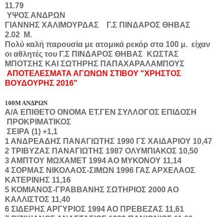
11.79
ΥΨΟΣ ΑΝΔΡΩΝ
ΓΙΑΝΝΗΣ ΧΑΛΙΜΟΥΡΔΑΣ Γ.Σ ΠΙΝΔΑΡΟΣ ΘΗΒΑΣ
2.02 Μ.
Πολύ καλή παρουσία με ατομικά ρεκόρ στα
100 μ.
είχαν
οι αθλητές του Γ.Σ ΠΙΝΔΑΡΟΣ ΘΗΒΑΣ ΚΩΣΤΑΣ
ΜΠΟΤΣΗΣ ΚΑΙ ΣΩΤΗΡΗΣ ΠΑΠΑΧΑΡΑΛΑΜΠΟΥΣ
ΑΠΟΤΕΛΕΣΜΑΤΑ ΑΓΩΝΩΝ ΣΤΙΒΟΥ "ΧΡΗΣΤΟΣ
ΒΟΥΔΟΥΡΗΣ 2016"
100Μ ΑΝΔΡΩΝ
Α/Α
ΕΠΙΘΕΤΟ
ΟΝΟΜΑ
ΕΤ.ΓΕΝ
ΣΥΛΛΟΓΟΣ
ΕΠΙΔΟΣΗ
ΠΡΟΚΡΙΜΑΤΙΚΟΣ
ΣΕΙΡΑ (1) +1,1
1
ΑΝΔΡΕΑΔΗΣ
ΠΑΝΑΓΙΩΤΗΣ
1990
ΓΣ ΧΑΙΔΑΡΙΟΥ
10,47
2
ΤΡΙΒΥΖΑΣ
ΠΑΝΑΓΙΩΤΗΣ
1987
ΟΛΥΜΠΙΑΚΟΣ
10,50
3
ΑΜΠΤΟΥ
ΜΩΧΑΜΕΤ
1994
ΑΟ ΜΥΚΟΝΟΥ
11,14
4
ΣΟΡΜΑΣ
ΝΙΚΟΛΑΟΣ-ΣΙΜΩΝ
1996
ΓΑΣ ΑΡΧΕΛΑΟΣ
ΚΑΤΕΡΙΝΗΣ
11,16
5
ΚΟΜΙΑΝΟΣ-ΓΡΑΒΒΑΝΗΣ
ΣΩΤΗΡΙΟΣ
2000
ΑΟ
ΚΑΛΛΙΣΤΟΣ
11,40
6
ΣΙΔΕΡΗΣ
ΑΡΓΥΡΙΟΣ
1994
ΑΟ ΠΡΕΒΕΖΑΣ
11,61